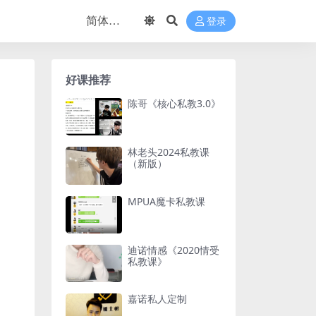
登录
好课推荐
陈哥《核心私教3.0》
林老头2024私教课
（新版）
MPUA魔卡私教课
迪诺情感《2020情受
私教课》
嘉诺私人定制