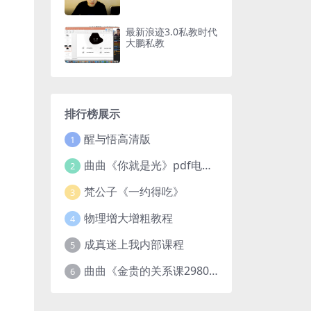
最新浪迹3.0私教时代
大鹏私教
排行榜展示
醒与悟高清版
1
曲曲《你就是光》pdf电子版
2
梵公子《一约得吃》
3
物理增大增粗教程
4
成真迷上我内部课程
5
曲曲《金贵的关系课2980》
6