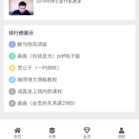
2018年绅士派YY私教课
排行榜展示
醒与悟高清版
1
曲曲《你就是光》pdf电子版
2
梵公子《一约得吃》
3
物理增大增粗教程
4
成真迷上我内部课程
5
曲曲《金贵的关系课2980》
6
首页
分类
会员
我的