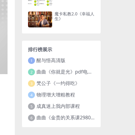
魔卡私教2.0《幸福人
生》
排行榜展示
醒与悟高清版
1
曲曲《你就是光》pdf电子版
2
梵公子《一约得吃》
3
物理增大增粗教程
4
成真迷上我内部课程
5
曲曲《金贵的关系课2980》
6