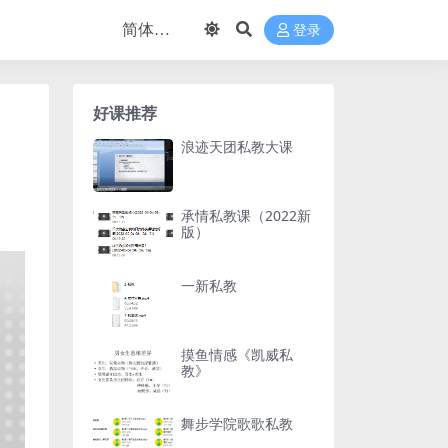
登录
好课推荐
浪迹天团私教大课
承情私教课（2022新
版）
一新私教
摸鱼情感《凯威私
教》
舞步学院歌歌私教