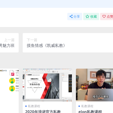
分享
收藏
点赞
上一篇
下一篇
男魅力班
摸鱼情感《凯威私教》
私教课程
私教课程
2020年浪迹官方私教
elon私教课程