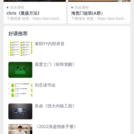
综合课程
综合课程
chris《曼森方法》
海觉门徒班(A群）
下载链接 链接：https://pan.baidu.
下载地址 链接：https://pan.baidu.
com/s/182Ab6lC...
com/s/1gkyFlL5...
好课推荐
泰阳YY内部录音
真爱之门《矩阵觉醒》
刘念读书会
良叔《强大内核工程》
《2022浪迹情敌手册》