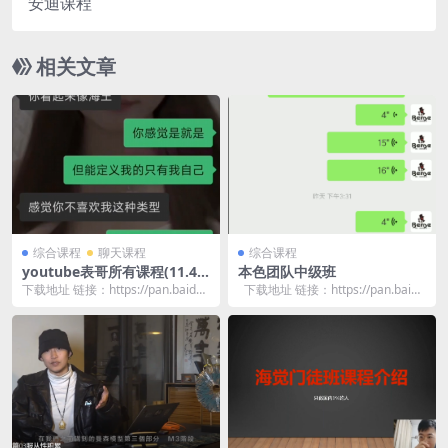
安迪课程
相关文章
综合课程
聊天课程
综合课程
youtube表哥所有课程(11.4
本色团队中级班
更新)
下载地址 链接：https://pan.baidu.
下载地址 链接：https://pan.baid
com/s/10yGs00W...
u.com/s/1...