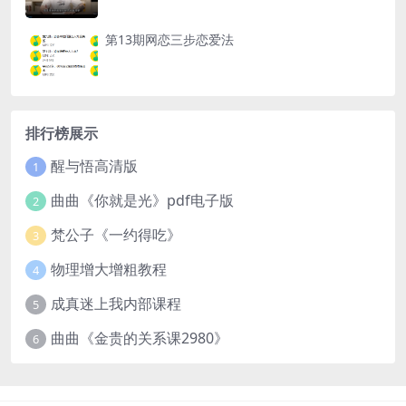
第13期网恋三步恋爱法
排行榜展示
醒与悟高清版
1
曲曲《你就是光》pdf电子版
2
梵公子《一约得吃》
3
物理增大增粗教程
4
成真迷上我内部课程
5
曲曲《金贵的关系课2980》
6