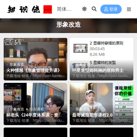
登录
形象改造
形象改造
形象改造
火种情感《形象管理提升课》
明星造型师阿桐的痞帅男士形
象战略咨询
下载地址 链接：https://pan.baidu.c
下载地址 链接：https://pan.baidu.c
om/s/1QT_R_NT...
om/s/1py_RMHg...
形象改造
综合课程
形象改造
林老头《24年度体系课：资源
磊哥减脂塑形课程2.0
收集与形象入门》
下载地址 链接：https://pan.baidu.c
下载地址 链接：https://pan.baidu.c
om/s/1X9c_3tP...
om/s/1K9FKf4k...