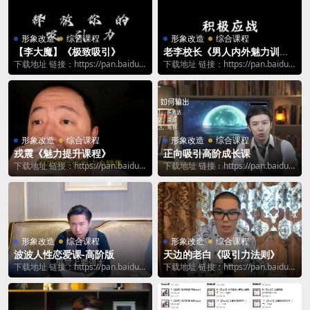
形象改造
综合课程
形象改造
综合课程
【李大魔】《极致吸引》
老李校长《男人内外魅力训练
营》
下载地址 链接：https://pan.baidu.c
下载地址 链接：https://pan.baidu.c
om/s/13tCiO9E...
om/s/1ZPz_c9v...
形象改造
综合课程
形象改造
综合课程
戎震《魅力提升课程》
正向吸引高阶成长课
下载地址 链接：https://pan.baidu.c
下载地址 链接：https://pan.baidu.c
om/s/1Q3wmAjE...
om/s/1eh0KB6r...
形象改造
综合课程
形象改造
综合课程
波波人性恋爱课-高阶版
天边的老白《吸引力法则》
下载地址 链接：https://pan.baidu.c
下载地址 链接：https://pan.baidu.c
om/s/171eoN8u...
om/s/1w49HLsB...