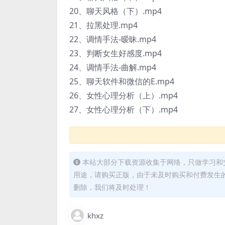
20、聊天风格（下）.mp4
21、拉黑处理.mp4
22、调情手法-暧昧.mp4
23、判断女生好感度.mp4
24、调情手法-曲解.mp4
25、聊天软件和微信的E.mp4
26、女性心理分析（上）.mp4
27、女性心理分析（下）.mp4
本站大部分下载资源收集于网络，只做学习和
用途，请购买正版，由于未及时购买和付费发生
删除，我们将及时处理！
khxz