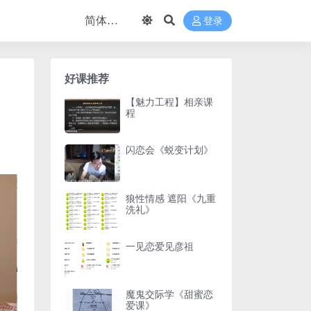
登录
好课推荐
【魅力工程】相亲课
程
闪恋会《蜕变计划》
狼性情感 遮阳《九重
洗礼》
一见恋爱见彦祖
魔鬼交际学《甜蜜恋
爱课》