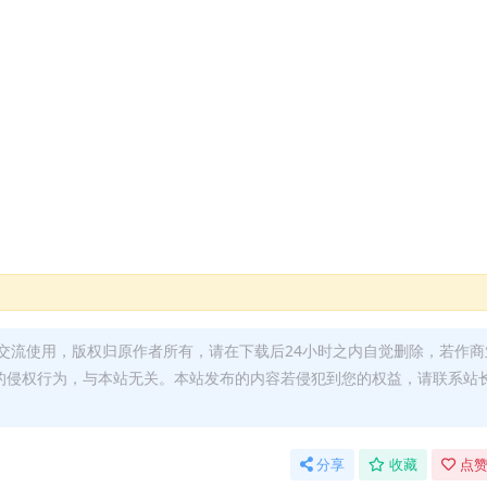
交流使用，版权归原作者所有，请在下载后24小时之内自觉删除，若作商
的侵权行为，与本站无关。本站发布的内容若侵犯到您的权益，请联系站
分享
收藏
点赞