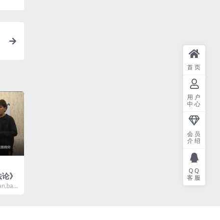
首页
用户
中心
会员
介绍
QQ
法论》
客服
n.baid