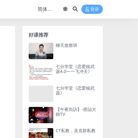
登录
好课推荐
聊天急救班
七分学堂《恋爱核武
器4.0—一飞冲天》
七分学堂《恋爱核武
器》
【午夜街訪】-搭訕大
師TV
CT私教，吴克群私教