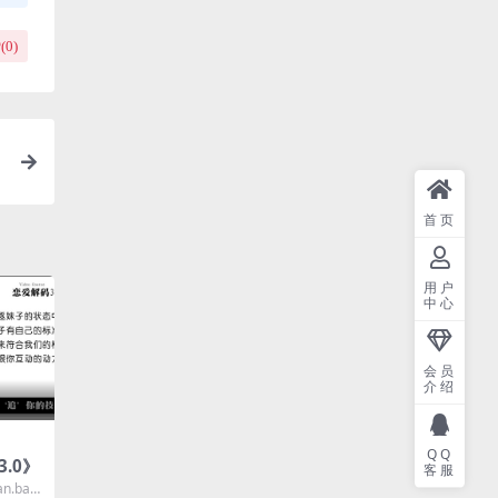
(
0
)
首页
用户
中心
会员
介绍
QQ
.0》
客服
n.baid