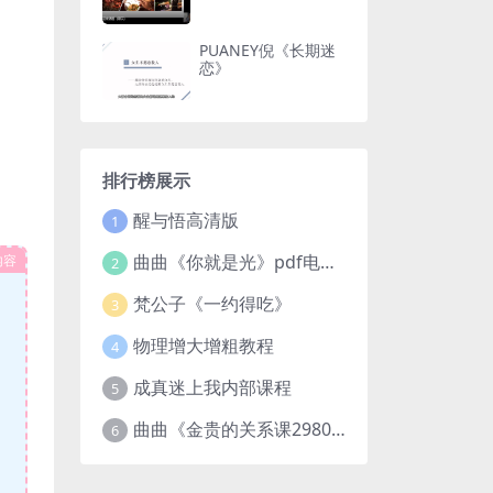
PUANEY倪《长期迷
恋》
排行榜展示
醒与悟高清版
1
曲曲《你就是光》pdf电子版
内容
2
梵公子《一约得吃》
3
物理增大增粗教程
4
成真迷上我内部课程
5
曲曲《金贵的关系课2980》
6