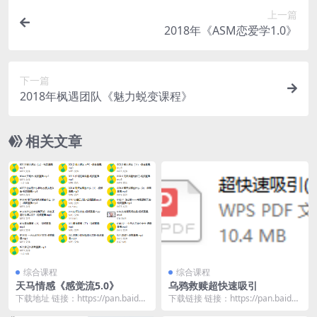
上一篇
2018年《ASM恋爱学1.0》
下一篇
2018年枫遇团队《魅力蜕变课程》
相关文章
综合课程
综合课程
天马情感《感觉流5.0》
乌鸦救赎超快速吸引
下载地址 链接：https://pan.baidu.
下载链接 链接：https://pan.baidu.
com/s/1zzuUxO2...
com/s/1Ifi_IHh...