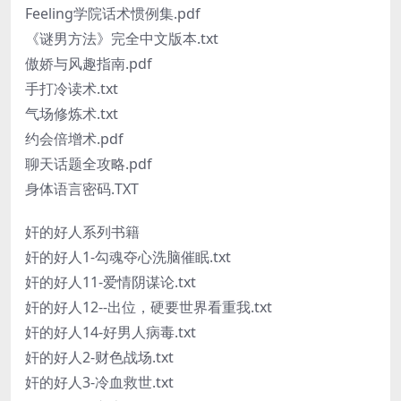
Feeling学院话术惯例集.pdf
《谜男方法》完全中文版本.txt
傲娇与风趣指南.pdf
手打冷读术.txt
气场修炼术.txt
约会倍增术.pdf
聊天话题全攻略.pdf
身体语言密码.TXT
奸的好人系列书籍
奸的好人1-勾魂夺心洗脑催眠.txt
奸的好人11-爱情阴谋论.txt
奸的好人12--出位，硬要世界看重我.txt
奸的好人14-好男人病毒.txt
奸的好人2-财色战场.txt
奸的好人3-冷血救世.txt