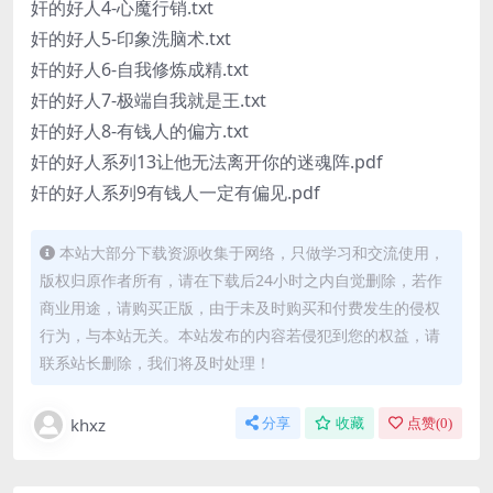
奸的好人4-心魔行销.txt
奸的好人5-印象洗脑术.txt
奸的好人6-自我修炼成精.txt
奸的好人7-极端自我就是王.txt
奸的好人8-有钱人的偏方.txt
奸的好人系列13让他无法离开你的迷魂阵.pdf
奸的好人系列9有钱人一定有偏见.pdf
本站大部分下载资源收集于网络，只做学习和交流使用，
版权归原作者所有，请在下载后24小时之内自觉删除，若作
商业用途，请购买正版，由于未及时购买和付费发生的侵权
行为，与本站无关。本站发布的内容若侵犯到您的权益，请
联系站长删除，我们将及时处理！
khxz
分享
收藏
点赞(
0
)