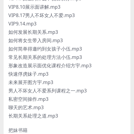
VIP8.10展示面讲解.mp3
VIP8.17男人不坏女人不爱.mp3
VIP9.14.mp3
如何发展长期关系.mp3
如何将女生带入房间.mp3
如何简单得邀约到女孩子小伍.mp3
常见长期关系的处理方法小伍.mp3
形象改造展示面优化课程介绍方宇.mp3
快速俘虏妹子.mp3
未来展开图方宇.mp3
男人不坏女人不爱系列课程之一.mp3
私密空间操作.mp3
聊天的艺术.mp3
长期关系处理之道.mp3
把妹书籍