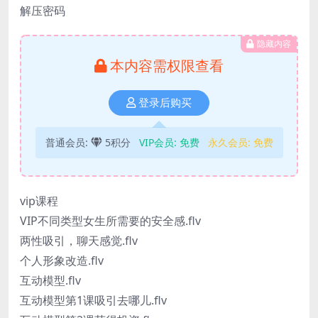
解压密码
隐藏内容
本内容需权限查看
登录后购买
普通会员:
5积分
VIP会员:
免费
永久会员:
免费
vip课程
VIP不同类型女生所需要的安全感.flv
两性吸引，聊天感觉.flv
个人形象改造.flv
互动模型.flv
互动模型第1课吸引去哪儿.flv