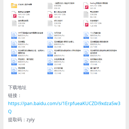
下载地址
链接：
https://pan.baidu.com/s/1ErpfueaKUCZDi9xdzaSw3
Q
提取码：zyiy