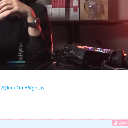
KT377QkmuOmA6fgoUw
隐藏