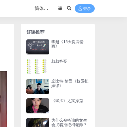
登录
好课推荐
李越《15天提高情
商》
叔叔答疑
丘比特-情受《校园把
妹课》
《斌法》之实操篇
为什么被搭讪的女生
会哭着拒绝柯老师？