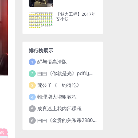
【魅力工程】2017年
安小妖
排行榜展示
醒与悟高清版
1
曲曲《你就是光》pdf电子版
2
梵公子《一约得吃》
3
物理增大增粗教程
4
成真迷上我内部课程
5
曲曲《金贵的关系课2980》
6
内容