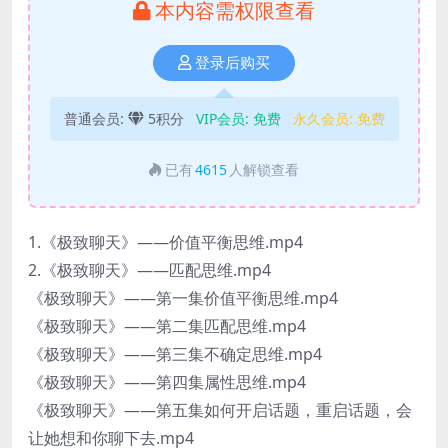
本内容需权限查看
登录后购买
普通会员:
5积分
VIP会员:
免费
永久会员:
免费
已有
4615
人解锁查看
1.《极致聊天》——价值平衡思维.mp4
2.《极致聊天》——匹配思维.mp4
《极致聊天》——第一集价值平衡思维.mp4
《极致聊天》——第二集匹配思维.mp4
《极致聊天》——第三集不确定思维.mp4
《极致聊天》——第四集属性思维.mp4
《极致聊天》——第五集如何开启话题，重启话题，会
让她想和你聊下去.mp4