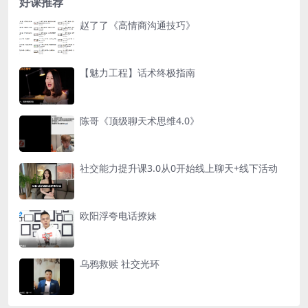
好课推荐
赵了了《高情商沟通技巧》
【魅力工程】话术终极指南
陈哥《顶级聊天术思维4.0》
社交能力提升课3.0从0开始线上聊天+线下活动
欧阳浮夸电话撩妹
乌鸦救赎 社交光环