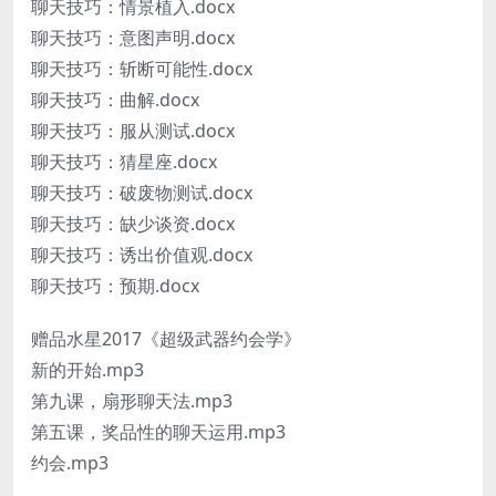
聊天技巧：情景植入.docx
聊天技巧：意图声明.docx
聊天技巧：斩断可能性.docx
聊天技巧：曲解.docx
聊天技巧：服从测试.docx
聊天技巧：猜星座.docx
聊天技巧：破废物测试.docx
聊天技巧：缺少谈资.docx
聊天技巧：诱出价值观.docx
聊天技巧：预期.docx
赠品水星2017《超级武器约会学》
新的开始.mp3
第九课，扇形聊天法.mp3
第五课，奖品性的聊天运用.mp3
约会.mp3