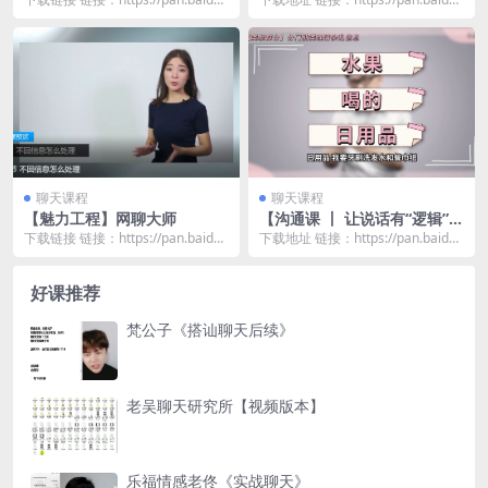
com/s/1cmleMz9...
com/s/1XVC-oup...
聊天课程
聊天课程
【魅力工程】网聊大师
【沟通课 丨 让说话有“逻辑”】
26集
下载链接 链接：https://pan.baidu.
下载地址 链接：https://pan.baidu.
com/s/1TJ1iIGP...
com/s/1zTdOlwv...
好课推荐
梵公子《搭讪聊天后续》
老吴聊天研究所【视频版本】
乐福情感老佟《实战聊天》