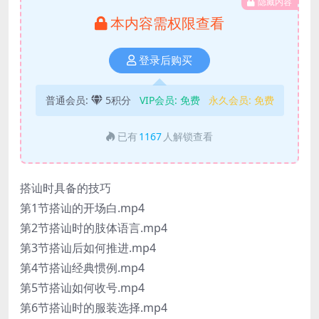
隐藏内容
本内容需权限查看
登录后购买
普通会员:
5积分
VIP会员:
免费
永久会员:
免费
已有
1167
人解锁查看
搭讪时具备的技巧
第1节搭讪的开场白.mp4
第2节搭讪时的肢体语言.mp4
第3节搭讪后如何推进.mp4
第4节搭讪经典惯例.mp4
第5节搭讪如何收号.mp4
第6节搭讪时的服装选择.mp4