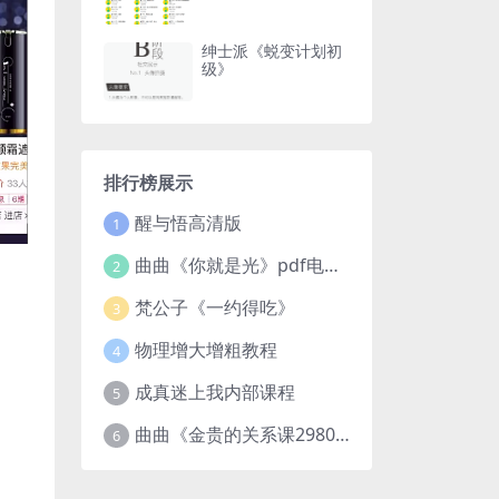
绅士派《蜕变计划初
级》
排行榜展示
醒与悟高清版
1
曲曲《你就是光》pdf电子版
2
梵公子《一约得吃》
3
物理增大增粗教程
4
成真迷上我内部课程
5
曲曲《金贵的关系课2980》
6