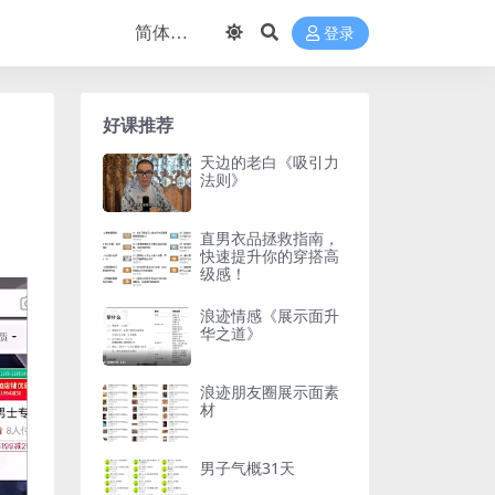
登录
好课推荐
天边的老白《吸引力
法则》
直男衣品拯救指南，
快速提升你的穿搭高
级感！
浪迹情感《展示面升
华之道》
浪迹朋友圈展示面素
材
男子气概31天