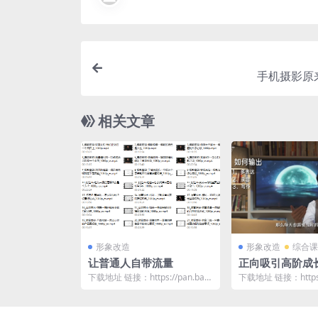
手机摄影原
相关文章
形象改造
形象改造
综合课
让普通人自带流量
正向吸引高阶成
下载地址 链接：https://pan.baid
下载地址 链接：https:/
u.com/s/1KKwTnEL...
u.com/s/1eh0KB6r...