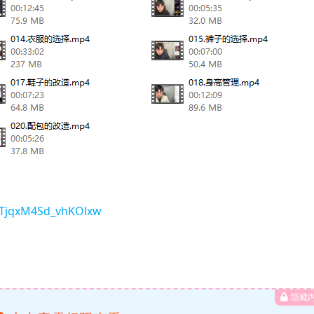
wTjqxM4Sd_vhKOlxw
隐藏