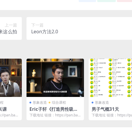
上一篇
下一篇
来这么拍
Leon方法2.0
程
形象改造
综合课程
形象改造
长课
Eric子轩《打造男性吸引
男子气概31天
力训练营2.0》
/pan.baid
下载地址 链接：https://pan.baid
下载地址 链接：https://pa
u.com/s/1THbWUvp...
u.com/s/1oHtBEDq...