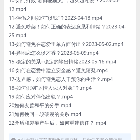
10-如何打败“新鲜感魔咒”，越久越相爱？2023-04-
12.mp4
11-伴侣之间如何“谈钱”？2023-04-18.mp4
12-避免吵架！如何正确的表达意见和情绪？2023-04-
25.mp4
13-如何避免在恋爱里单方面付出？2023-05-02.mp4
14-异地恋怎么谈才香？2023-05-09.mp4
15-稳定的关系=稳定的输出情绪2023-05-16.mp4
16-如何在恋爱中建立安全感？避免猜疑.mp4
17-边界感，如何避免恋人干预你的生活？.mp4
18-如何识别“坏情人恋人对象”？.mp4
19-如何应对伴侣出轨？.mp4
20如何友善和平的分手.mp4
21如何挽回一段破裂的关系.mp4
22矛盾和裂痕产生后，如何重建信任？.mp4
本站大部分下载资源收集于网络，只做学习和交流使用，