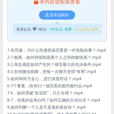
本内容需权限查看
登录后购买
普通会员:
5积分
VIP会员:
免费
永久会员:
免费
1-先导篇：为什么凭感觉谈恋爱是一件危险的事？.mp4
2-1.氛围：如何持续制造两个人之间的愉悦感？.mp4
3-2.亲近感是如何产生的？相互吸引的先决条件.mp4
4-3.告别微信尬聊，把每一次聊天变得“有用”.mp4
5-如何和对方走心，进行深度对话？.mp4
6-7个要素，给你们一场完美的面对面约会.mp4
7-6．如何突破“友谊区”，日久生情？.mp4
8-7．你真的会表白吗？如何正确的主动出击？.mp4
9-如何判断一个人是不是真的喜欢你？.mp4