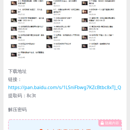
下载地址
链接：
https://pan.baidu.com/s/1LSniFbwg7KZcBtbc8xTJ_Q
提取码：8c3t
解压密码
隐藏内容