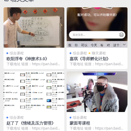
综合课程
综合课程
聊天课程
欧阳浮夸《神撩术3.0》
嘉琪《导师孵化计划》
下载地址 链接：https://pan.baidu.
下载地址 链接：https://pan.baidu.
com/s/11MspjxS...
com/s/1EmDYYh5...
综合课程
综合课程
赵了了《情绪及压力管理》
蒙面哥课程
下载地址 链接：https://pan.baidu.
下载地址 链接：https://pan.baidu.