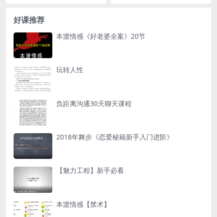
com/s/1MDx0o5d...
com/s/1ab19UV1...
好课推荐
本渡情感《好老婆全案》20节
玩转人性
负距离沟通30天聊天课程
2018年舞步《恋爱秘籍新手入门进阶》
【魅力工程】新手必看
本渡情感【禁术】