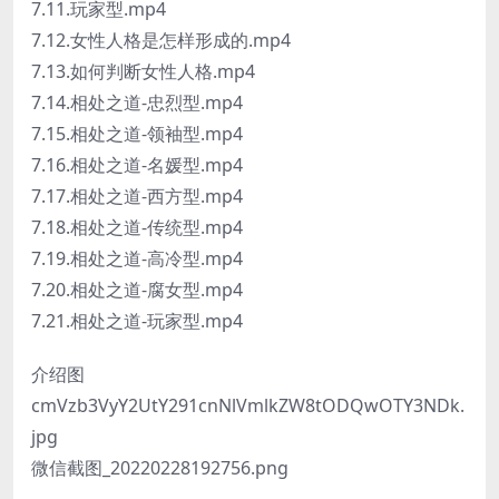
7.11.玩家型.mp4
7.12.女性人格是怎样形成的.mp4
7.13.如何判断女性人格.mp4
7.14.相处之道-忠烈型.mp4
7.15.相处之道-领袖型.mp4
7.16.相处之道-名媛型.mp4
7.17.相处之道-西方型.mp4
7.18.相处之道-传统型.mp4
7.19.相处之道-高冷型.mp4
7.20.相处之道-腐女型.mp4
7.21.相处之道-玩家型.mp4
介绍图
cmVzb3VyY2UtY291cnNlVmlkZW8tODQwOTY3NDk.
jpg
微信截图_20220228192756.png