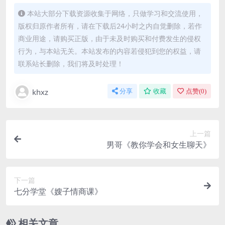
本站大部分下载资源收集于网络，只做学习和交流使用，
版权归原作者所有，请在下载后24小时之内自觉删除，若作
商业用途，请购买正版，由于未及时购买和付费发生的侵权
行为，与本站无关。本站发布的内容若侵犯到您的权益，请
联系站长删除，我们将及时处理！
khxz
分享
收藏
点赞(
0
)
上一篇
男哥《教你学会和女生聊天》
下一篇
七分学堂《嫂子情商课》
相关文章