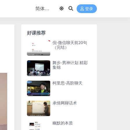
登录
好课推荐
倪-微信聊天前20句
（完结）
舞步-男神计划 精彩
集锦
柯里思-高阶聊天
承情网聊话术
幽默的本质