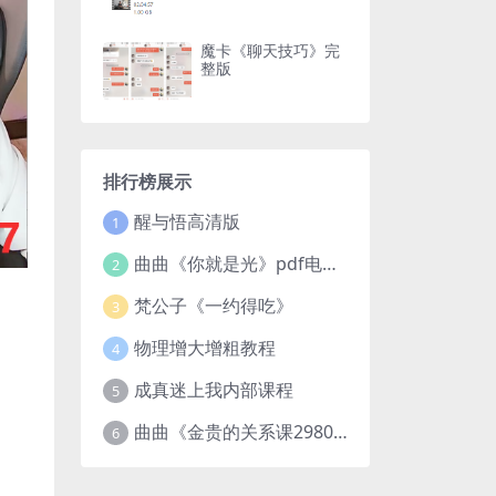
魔卡《聊天技巧》完
整版
排行榜展示
醒与悟高清版
1
曲曲《你就是光》pdf电子版
2
梵公子《一约得吃》
3
物理增大增粗教程
4
成真迷上我内部课程
5
曲曲《金贵的关系课2980》
6