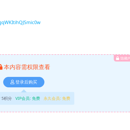
SgqWKItihQJSmic0w
隐藏
本内容需权限查看
登录后购买
5积分
VIP会员:
免费
永久会员:
免费