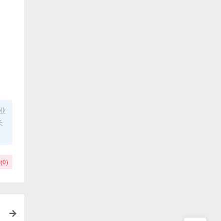
业
长
(
0
)