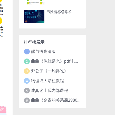
男性情感必修术
排行榜展示
醒与悟高清版
1
曲曲《你就是光》pdf电子版
2
梵公子《一约得吃》
3
物理增大增粗教程
4
成真迷上我内部课程
5
曲曲《金贵的关系课2980》
6
内容