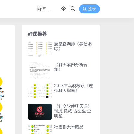
登录
好课推荐
魔鬼咨询师《微信趣
聊》
《聊天案例分析合
集》
2018年乌鸦救赎《连
招聊天指南》
《社交软件聊天课》
瑞恩 良叔 古医生 全
明星
秋霆聊天附赠品