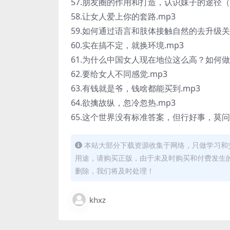
57.朋友圈的作用和打造，认识妹子的途径（混
58.让女人爱上你的套路.mp3
59.如何通过语言和肢体接触自然的去升级关系
60.实在搞不定，就换环境.mp3
61.为什么中国女人现在地位这么高？如何
62.要给女人不同感觉.mp3
63.有钱就是爷，钱啥都能买到.mp3
64.欲擒故纵，忽冷忽热.mp3
65.这个世界没有标准答案，但行好事，莫问
本站大部分下载资源收集于网络，只做学习和
用途，请购买正版，由于未及时购买和付费发生
删除，我们将及时处理！
khxz