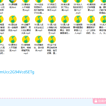
nomUcc2G94Vcd5ETg
隐藏