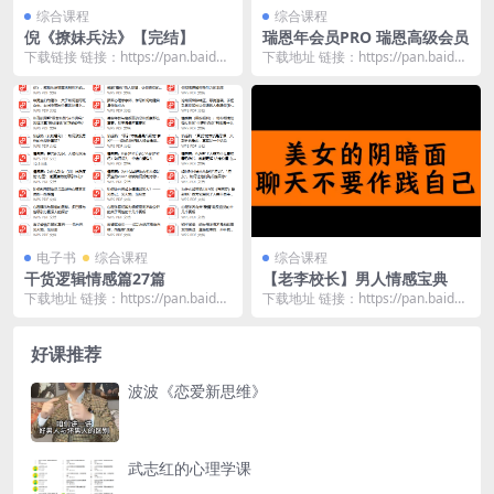
综合课程
综合课程
倪《撩妹兵法》【完结】
瑞恩年会员PRO 瑞恩高级会员
下载链接 链接：https://pan.baidu.
下载地址 链接：https://pan.baidu.
com/s/1REPavVX...
com/s/1YkCWvKl...
电子书
综合课程
综合课程
干货逻辑情感篇27篇
【老李校长】男人情感宝典
下载地址 链接：https://pan.baidu.
下载地址 链接：https://pan.baidu.
com/s/1Gt6esV7...
com/s/1VQg4PgM...
好课推荐
波波《恋爱新思维》
武志红的心理学课