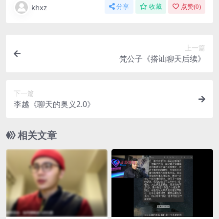
khxz
分享
收藏
点赞(
0
)
上一篇
梵公子《搭讪聊天后续》
下一篇
李越《聊天的奥义2.0》
相关文章