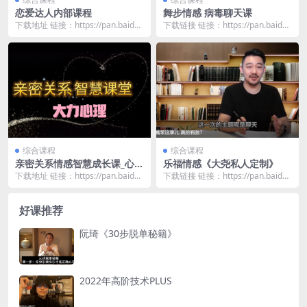
恋爱达人内部课程
舞步情感 病毒聊天课
下载地址 链接：https://pan.baidu.
下载链接 链接：https://pan.baidu.
com/s/1AA_QU1e...
com/s/1j_Z1pSI...
综合课程
综合课程
亲密关系情感智慧成长课_心理
乐福情感《大尧私人定制》
师大力
下载地址 链接：https://pan.baidu.
下载链接 链接：https://pan.baidu.
com/s/1UJj0h6T...
com/s/1UBbw1lY...
好课推荐
阮琦《30步脱单秘籍》
2022年高阶技术PLUS