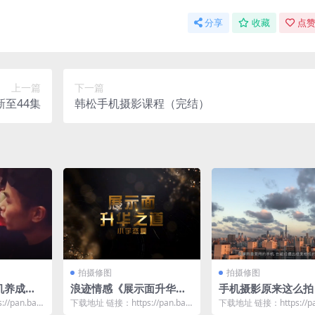
分享
收藏
点赞
上一篇
下一篇
新至44集
韩松手机摄影课程（完结）
拍摄修图
拍摄修图
僚机养成秘
浪迹情感《展示面升华之
手机摄影原来这么拍
道》
/pan.baid
下载地址 链接：https://pan.baid
下载地址 链接：https://pa
u.com/s/1F_ZpvCw...
u.com/s/12lTy02U...