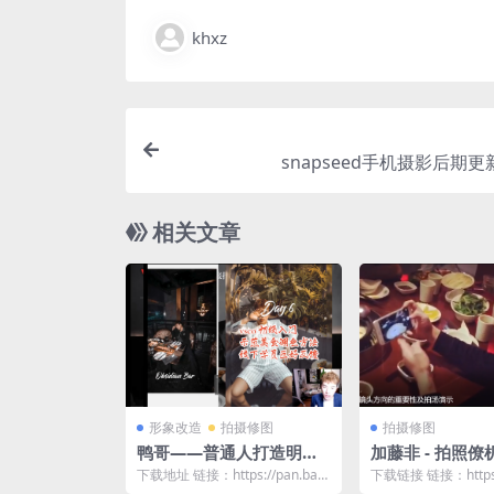
khxz
snapseed手机摄影后期更
相关文章
形象改造
拍摄修图
拍摄修图
鸭哥——普通人打造明星
加藤非 - 拍照
质感照片
籍
下载地址 链接：https://pan.baid
下载链接 链接：https:/
u.com/s/1yb1hXa2...
u.com/s/1_6DdLTx...