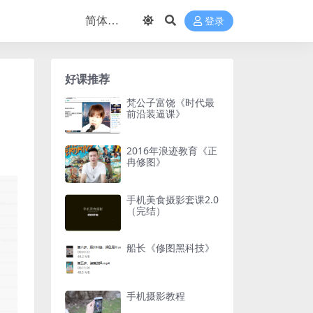
登录
好课推荐
梵公子富饶《时代最
前沿装逼课》
2016年浪迹教育《正
冉修图》
手机美食摄影套课2.0
（完结）
船长《修图黑科技》
手机摄影教程