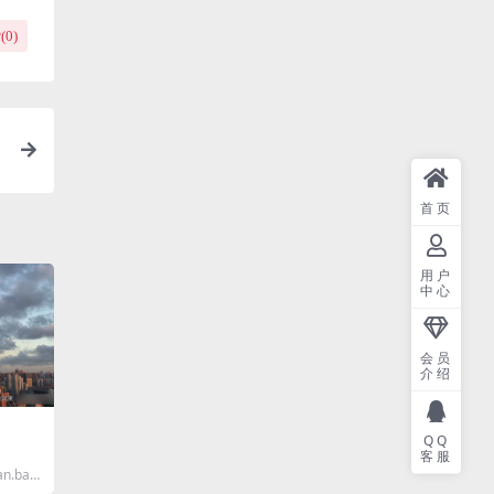
(
0
)
首页
用户
中心
会员
介绍
QQ
客服
n.baid