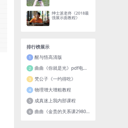
绅士派老佟《2018最
强展示面教程》
排行榜展示
醒与悟高清版
1
曲曲《你就是光》pdf电子版
2
梵公子《一约得吃》
3
物理增大增粗教程
4
成真迷上我内部课程
5
曲曲《金贵的关系课2980》
6