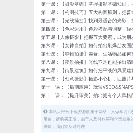
第一课：【摄影基础】掌握摄影基础知识，手
第二课：【构图技巧】五大构图原则，把普通
第三课：【光线捕捉】找到最适合的光影，提
第四课：【色彩运用】色彩搭配与调整，轻松
第五课【人像摄影】把握五大要素，成为朋友
第六课：【女神自拍】如何拍出刷爆朋友圈的
第七课：【静物拍摄】美食、生活物品如何拍出
第八课：【夜景拍摄】光线不足也能拍出清晰
第九课：【街景建筑】如何把平淡的风景建筑
第十课：【创意摄影】摄影小心机，让照片与
第十一课：【后期应用】玩转VSCO&SNAPS
第十二课：【提升审美】拍出拥有个人风格的
本站大部分下载资源收集于网络，只做学习和
用途，请购买正版，由于未及时购买和付费发生
删除，我们将及时处理！