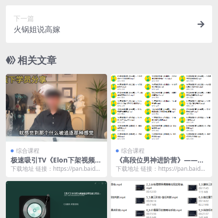
下一篇
火锅姐说高嫁
相关文章
综合课程
综合课程
极速吸引TV《Elon下架视频合
《高段位男神进阶营》——浪
集》
哥出品
下载地址 链接：https://pan.baidu.
下载地址 链接：https://pan.baidu.
com/s/18V2YBS6...
com/s/1J_Db4RC...