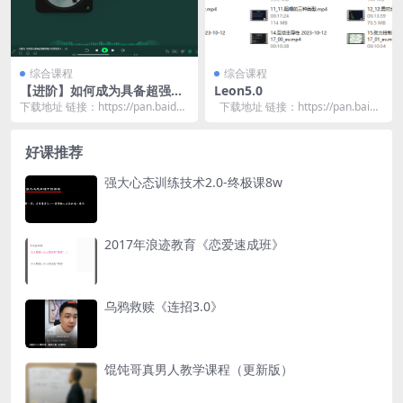
综合课程
综合课程
【进阶】如何成为具备超强雄
Leon5.0
性魅力的顶级男人
下载地址 链接：https://pan.baidu.
下载地址 链接：https://pan.baid
com/s/1Kvz00YB...
u.com/s/1...
好课推荐
强大心态训练技术2.0-终极课8w
2017年浪迹教育《恋爱速成班》
乌鸦救赎《连招3.0》
馄饨哥真男人教学课程（更新版）