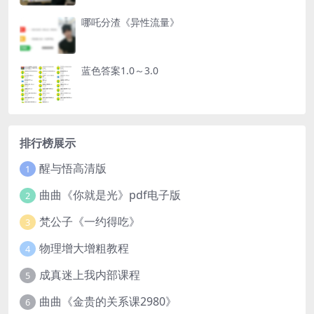
哪吒分渣《异性流量》
蓝色答案1.0～3.0
排行榜展示
醒与悟高清版
1
曲曲《你就是光》pdf电子版
2
梵公子《一约得吃》
3
物理增大增粗教程
4
成真迷上我内部课程
5
曲曲《金贵的关系课2980》
6