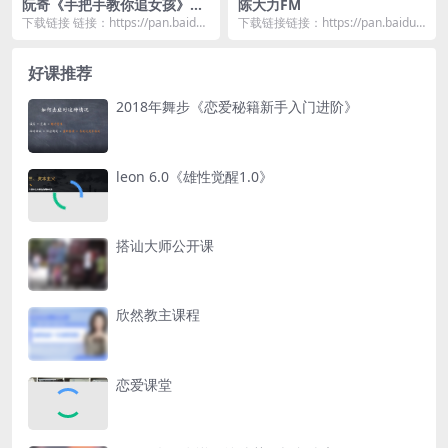
阮奇《手把手教你追女孩》
陈大力FM
（完结）
下载链接 链接：https://pan.baidu.
下载链接链接：https://pan.baidu.c
com/s/1NtvFbVk...
om/s/1yuEWS4iA...
好课推荐
2018年舞步《恋爱秘籍新手入门进阶》
leon 6.0《雄性觉醒1.0》
搭讪大师公开课
欣然教主课程
恋爱课堂