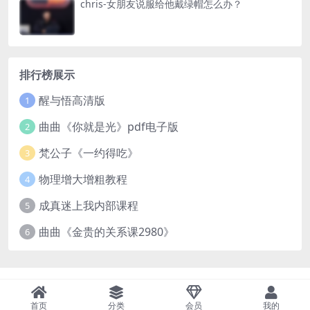
chris-女朋友说服给他戴绿帽怎么办？
排行榜展示
醒与悟高清版
1
曲曲《你就是光》pdf电子版
2
梵公子《一约得吃》
3
物理增大增粗教程
4
成真迷上我内部课程
5
曲曲《金贵的关系课2980》
6
首页
分类
会员
我的