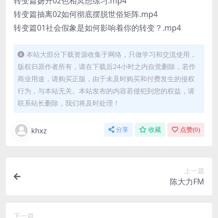
转变篇扬升02色相冥想练习.mp4
转变篇抽离02如何彻底摆脱世俗矩阵.mp4
转变篇01社会假象是如何影响着你的转变？.mp4
本站大部分下载资源收集于网络，只做学习和交流使用，
版权归原作者所有，请在下载后24小时之内自觉删除，若作
商业用途，请购买正版，由于未及时购买和付费发生的侵权
行为，与本站无关。本站发布的内容若侵犯到您的权益，请
联系站长删除，我们将及时处理！
khxz
分享
收藏
点赞(
0
)
上一篇
陈大力FM
下一篇