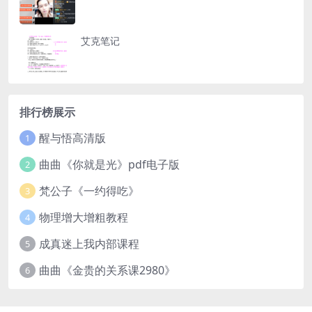
艾克笔记
排行榜展示
醒与悟高清版
1
曲曲《你就是光》pdf电子版
2
梵公子《一约得吃》
3
物理增大增粗教程
4
成真迷上我内部课程
5
曲曲《金贵的关系课2980》
6