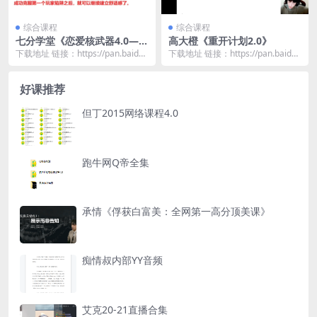
综合课程
综合课程
七分学堂《恋爱核武器4.0—一
高大橙《重开计划2.0》
飞冲天》
下载地址 链接：https://pan.baidu.
下载地址 链接：https://pan.baidu.
com/s/13h5FfB7...
com/s/1c069ag1...
好课推荐
但丁2015网络课程4.0
跑牛网Q帝全集
承情《俘获白富美：全网第一高分顶美课》
痴情叔内部YY音频
艾克20-21直播合集