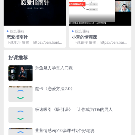
综合课程
综合课程
恋爱指南针
小芳的情商课
下载地址 链接：https://pan.baidu.
下载链接 链接：https://pan.baid
com/s/1TJHHf_l...
u.com/s/1...
好课推荐
乐鱼魅力学堂入门课
魔卡《恋爱方法2.0》
极速吸引《吸引课》，让你成为1%的男人
萱萱情感vip10套课+找个好老婆