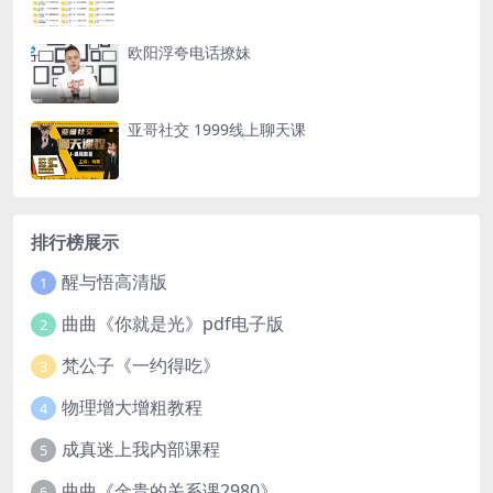
欧阳浮夸电话撩妹
亚哥社交 1999线上聊天课
排行榜展示
醒与悟高清版
1
曲曲《你就是光》pdf电子版
2
梵公子《一约得吃》
3
物理增大增粗教程
4
成真迷上我内部课程
5
曲曲《金贵的关系课2980》
6