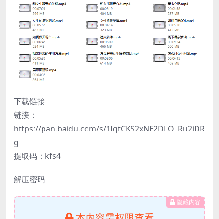
下载链接
链接：
https://pan.baidu.com/s/1IqtCKS2xNE2DLOLRu2iDR
g
提取码：kfs4
解压密码
隐藏内容
本内容需权限查看