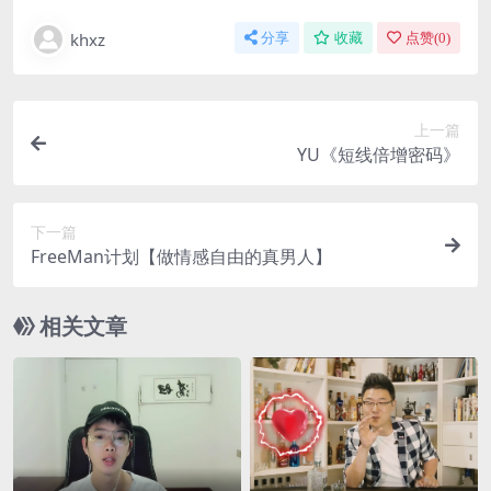
khxz
分享
收藏
点赞(
0
)
上一篇
YU《短线倍增密码》
下一篇
FreeMan计划【做情感自由的真男人】
相关文章