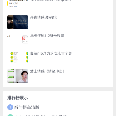
丹青情感课程8套
乌鸦连招3.0身份投票
毒辣nlp念力追女班大全集
爱上情感《情绪冲击》
排行榜展示
醒与悟高清版
1