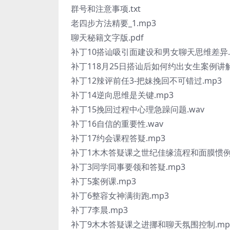
群号和注意事项.txt
老四步方法精要_1.mp3
聊天秘籍文字版.pdf
补丁10搭讪吸引面建设和男女聊天思维差异.
补丁118月25日搭讪后如何约出女生案例讲解
补丁12辣评前任3-把妹挽回不可错过.mp3
补丁14逆向思维是关键.mp3
补丁15挽回过程中心理急躁问题.wav
补丁16自信的重要性.wav
补丁17约会课程答疑.mp3
补丁1木木答疑课之世纪佳缘流程和面膜惯例点评
补丁3同学同事要领和答疑.mp3
补丁5案例课.mp3
补丁6整容女神满街跑.mp3
补丁7李晨.mp3
补丁9木木答疑课之进挪和聊天氛围控制.mp