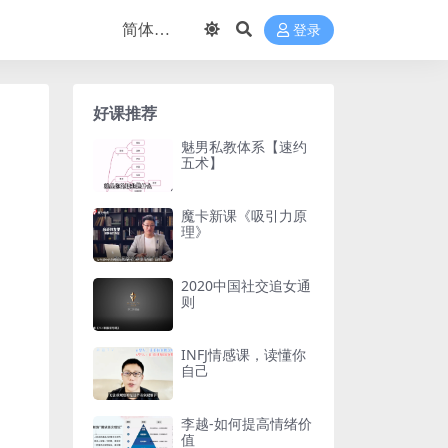
登录
好课推荐
魅男私教体系【速约
五术】
魔卡新课《吸引力原
理》
2020中国社交追女通
则
INFJ情感课，读懂你
自己
李越-如何提高情绪价
值