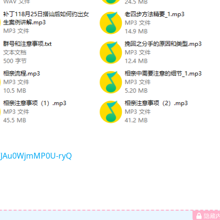
F7JAu0WjmMP0U-ryQ
隐藏