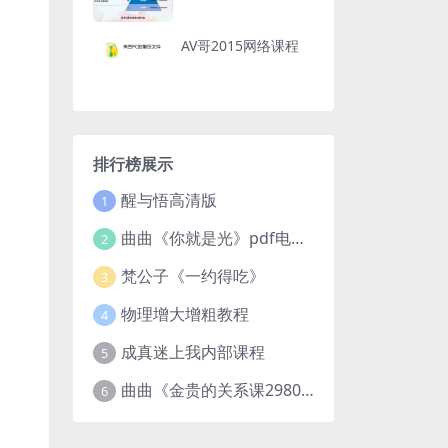
AV哥2015网络课程
排行榜展示
醒与悟高清版
1
曲曲《你就是光》pdf电子版
2
梵公子《一约得吃》
3
物理增大增粗教程
4
成真迷上我内部课程
5
曲曲《金贵的关系课2980》
6