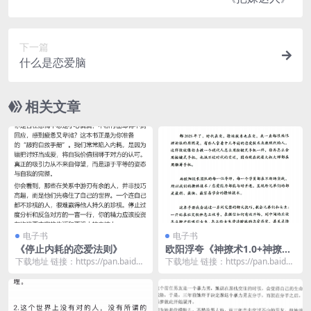
下一篇
什么是恋爱脑
相关文章
电子书
电子书
《停止内耗的恋爱法则》
欧阳浮夸《神撩术1.0+神撩术
2.0》
下载地址 链接：https://pan.baidu.
下载地址 链接：https://pan.baidu.
com/s/1RIpQ3Rk...
com/s/1KXVjQAo...