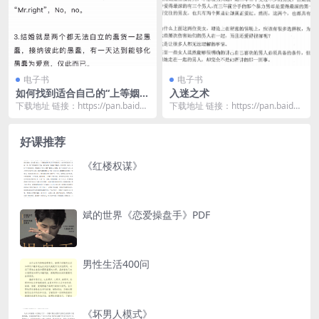
电子书
电子书
如何找到适合自己的“上等姻
入迷之术
缘”？
下载地址 链接：https://pan.baidu.
下载地址 链接：https://pan.baidu.
com/s/1KqKZfzv...
com/s/13AnJGC8...
好课推荐
《红楼权谋》
斌的世界《恋爱操盘手》PDF
男性生活400问
《坏男人模式》