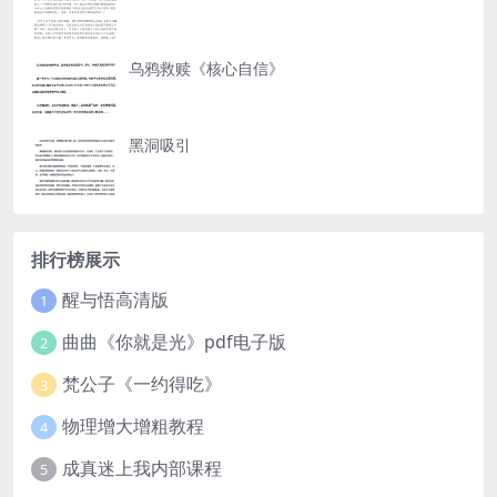
乌鸦救赎《核心自信》
黑洞吸引
排行榜展示
醒与悟高清版
1
曲曲《你就是光》pdf电子版
2
梵公子《一约得吃》
3
物理增大增粗教程
4
成真迷上我内部课程
5