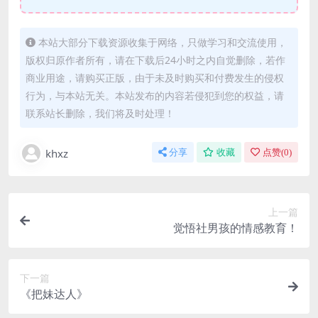
本站大部分下载资源收集于网络，只做学习和交流使用，
版权归原作者所有，请在下载后24小时之内自觉删除，若作
商业用途，请购买正版，由于未及时购买和付费发生的侵权
行为，与本站无关。本站发布的内容若侵犯到您的权益，请
联系站长删除，我们将及时处理！
khxz
分享
收藏
点赞(
0
)
上一篇
觉悟社男孩的情感教育！
下一篇
《把妹达人》