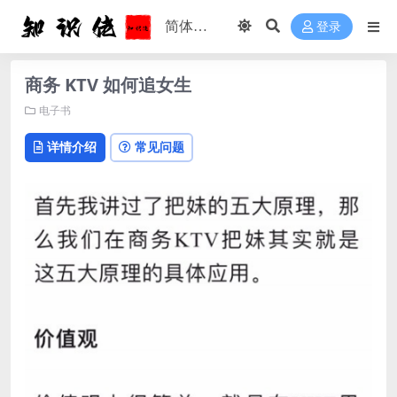
登录
商务 KTV 如何追女生
电子书
详情介绍
常见问题