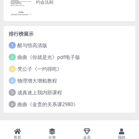
约会法则
排行榜展示
醒与悟高清版
1
曲曲《你就是光》pdf电子版
2
梵公子《一约得吃》
3
物理增大增粗教程
4
成真迷上我内部课程
5
曲曲《金贵的关系课2980》
6
首页
分类
会员
我的