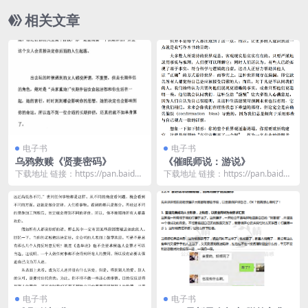
相关文章
电子书
电子书
乌鸦救赎《贤妻密码》
《催眠师说：游说》
下载地址 链接：https://pan.baidu.
下载地址 链接：https://pan.baidu.
com/s/1QEqcjHJ...
com/s/1HBx3s6o...
电子书
电子书