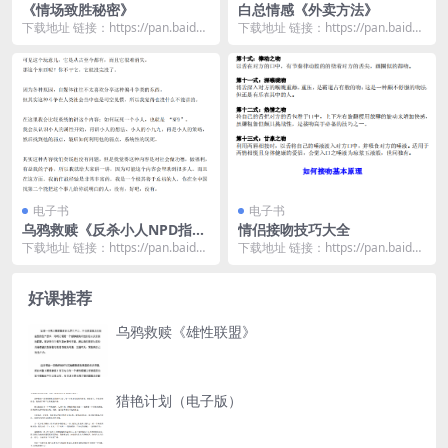
《情场致胜秘密》
白总情感《外卖方法》
下载地址 链接：https://pan.baidu.
下载地址 链接：https://pan.baidu.
com/s/1ZFGfW6h...
com/s/1uhOlthO...
电子书
电子书
乌鸦救赎《反杀小人NPD指
情侣接吻技巧大全
南》电子书
下载地址 链接：https://pan.baidu.
下载地址 链接：https://pan.baidu.
com/s/1eg2X5OZ...
com/s/1aSvrZnv...
好课推荐
乌鸦救赎《雄性联盟》
猎艳计划（电子版）