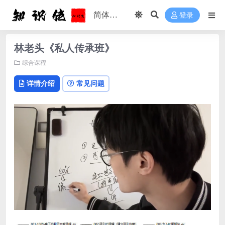
登录
林老头《私人传承班》
综合课程
详情介绍
常见问题