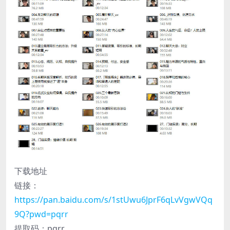
下载地址
链接：
https://pan.baidu.com/s/1stUwu6JprF6qLvVgwVQq
9Q?pwd=pqrr
提取码：pqrr