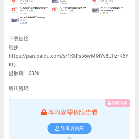
下载链接
链接：
https://pan.baidu.com/s/1X8Ps56wMMYv8L1lzrK6Y
KQ
提取码：632k
解压密码
隐藏内容
本内容需权限查看
登录后购买