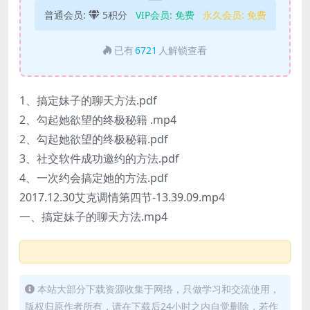
普通会员:
5积分
VIP会员:
免费
永久会员:
免费
已有
6721
人解锁查看
1、搞定妹子的聊天方法.pdf
2、勾起她欲望的终极秘籍 .mp4
2、勾起她欲望的终极秘籍.pdf
3、社交软件成功邀约的方法.pdf
4、一次约会搞定她的方法.pdf
2017.12.30艾克调情第四节-13.39.09.mp4
一、搞定妹子的聊天方法.mp4
本站大部分下载资源收集于网络，只做学习和交流使用，
版权归原作者所有，请在下载后24小时之内自觉删除，若作