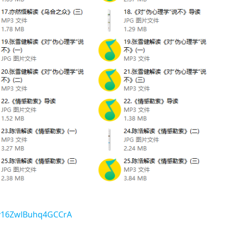
7v16ZwlBuhq4GCCrA