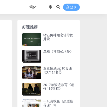
登录
好课推荐
钻石男神婚恋辅导提
升营
乌鸦《预期式求爱》
萱萱情感vip10套课
+找个好老婆
2017年浪迹教育《老
佟419课程》
一只流氓兔《恋爱指
导课1.0》