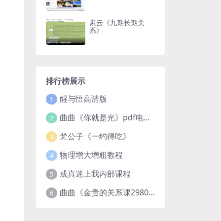
素云《九期长期关
系》
排行榜展示
醒与悟高清版
1
曲曲《你就是光》pdf电子版
2
梵公子《一约得吃》
3
物理增大增粗教程
4
成真迷上我内部课程
5
曲曲《金贵的关系课2980》
6