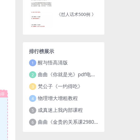
《怼人话术500例 》
排行榜展示
醒与悟高清版
1
曲曲《你就是光》pdf电子版
2
梵公子《一约得吃》
3
内容
物理增大增粗教程
4
成真迷上我内部课程
5
曲曲《金贵的关系课2980》
6