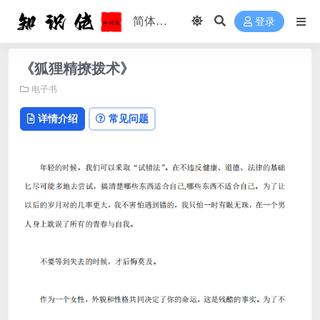
登录
《狐狸精撩拨术》
电子书
详情介绍
常见问题