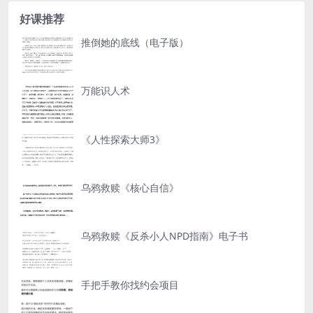
好课推荐
推倒她的底线（电子版）
万能识人术
《人性探索大师3》
乌鸦救赎《核心自信》
乌鸦救赎《反杀小人NPD指南》电子书
手把手教你找约会项目