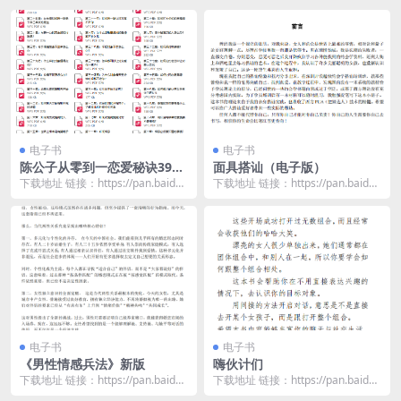
电子书
电子书
陈公子从零到一恋爱秘诀399
面具搭讪（电子版）
课程
下载地址 链接：https://pan.baidu.
下载地址 链接：https://pan.baidu.
com/s/1lFV6F97...
com/s/1H7Em_01...
电子书
电子书
《男性情感兵法》新版
嗨伙计们 ​
下载地址 链接：https://pan.baidu.
下载地址 链接：https://pan.baidu.
com/s/1gUHmrCa...
com/s/17dRRR_G...