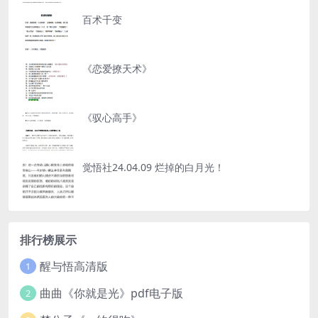
百术千变
《恋爱撩天术》
《驭心高手》
觉悟社24.04.09 烂掉的白月光！
排行榜展示
醒与悟高清版
1
曲曲《你就是光》pdf电子版
2