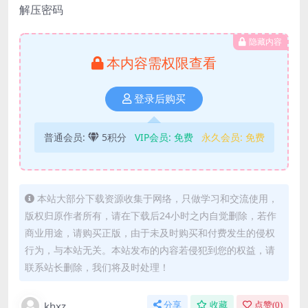
解压密码
隐藏内容
本内容需权限查看
登录后购买
普通会员:
5积分
VIP会员:
免费
永久会员:
免费
本站大部分下载资源收集于网络，只做学习和交流使用，
版权归原作者所有，请在下载后24小时之内自觉删除，若作
商业用途，请购买正版，由于未及时购买和付费发生的侵权
行为，与本站无关。本站发布的内容若侵犯到您的权益，请
联系站长删除，我们将及时处理！
khxz
分享
收藏
点赞(
0
)