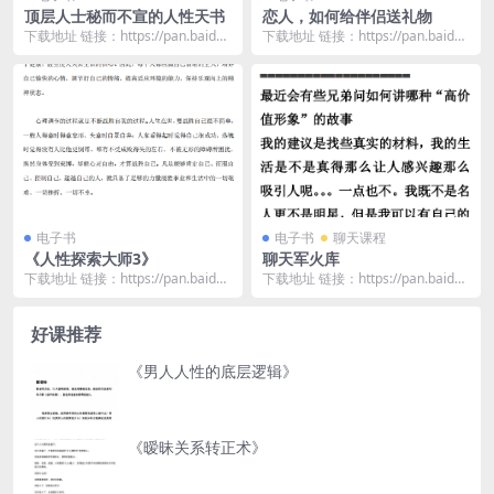
顶层人士秘而不宣的人性天书
恋人，如何给伴侣送礼物
下载地址 链接：https://pan.baidu.
下载地址 链接：https://pan.baidu.
com/s/1EzXvm9V...
com/s/1_qyyT1A...
电子书
电子书
聊天课程
《人性探索大师3》
聊天军火库
下载地址 链接：https://pan.baidu.
下载地址 链接：https://pan.baidu.
com/s/11lYGapx...
com/s/1JPr0UJD...
好课推荐
《男人人性的底层逻辑》
《暧昧关系转正术》