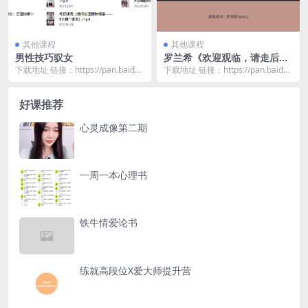
其他课程
其他课程
男性技巧驭女
罗兰希《欢迎观临，请走后
门》
下载地址 链接：https://pan.baidu.
下载地址 链接：https://pan.baidu.
com/s/1EHtb6iY...
com/s/1V363wei...
好课推荐
心灵成像第二期
一周一本心理书
铁牛情爱论书
练就高段位X爱大师提升营