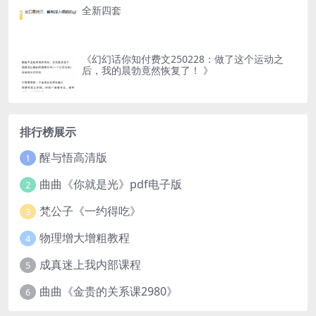
全新四套
《幻幻话你知付费文250228：做了这个运动之
后，我的晨勃竟然恢复了！ 》
排行榜展示
醒与悟高清版
1
曲曲《你就是光》pdf电子版
2
梵公子《一约得吃》
3
物理增大增粗教程
4
成真迷上我内部课程
5
曲曲《金贵的关系课2980》
6