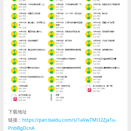
下载地址
链接：
https://pan.baidu.com/s/1aVwTMO2Zja1u-
PnbBgDcnA