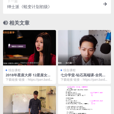
下一篇
绅士派《蜕变计划初级》
相关文章
综合课程
综合课程
2018年星座大师 12星座女生
七分学堂-钻石高端课-全民情
秘籍
敌
下载链接 链接：https://pan.baidu.
下载链接 链接：https://pan.baidu.
com/s/1ktdJOZK...
com/s/1Sr4bdGU...