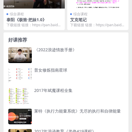
综合课程
综合课程
泰阳《极致·把妹1.0》
艾克笔记
下载链接 链接：https://pan.baidu.
下载链接 链接：https://pan.baidu.
com/s/1xAQWcK5...
com/s/1pUkU5DL...
好课推荐
《2022浪迹情敌手册》
普女修炼指南星球
2017年斌魔课程全集
莱特《执行力能量系统》无尽的执行和自律能量
2017年浪迹教育《老佟419课程》