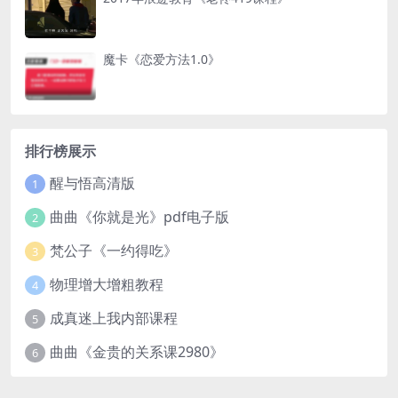
魔卡《恋爱方法1.0》
排行榜展示
醒与悟高清版
1
曲曲《你就是光》pdf电子版
2
梵公子《一约得吃》
3
物理增大增粗教程
4
成真迷上我内部课程
5
曲曲《金贵的关系课2980》
6