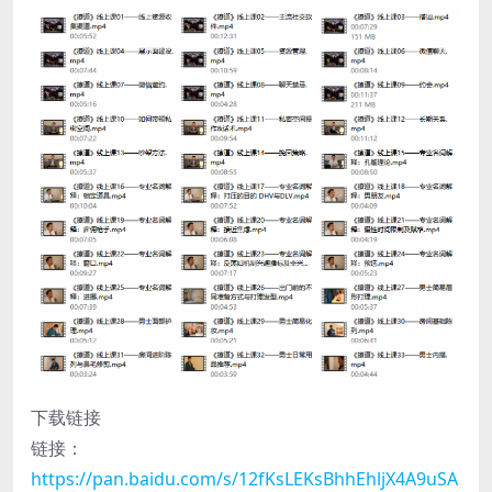
下载链接
链接：
https://pan.baidu.com/s/12fKsLEKsBhhEhljX4A9uSA