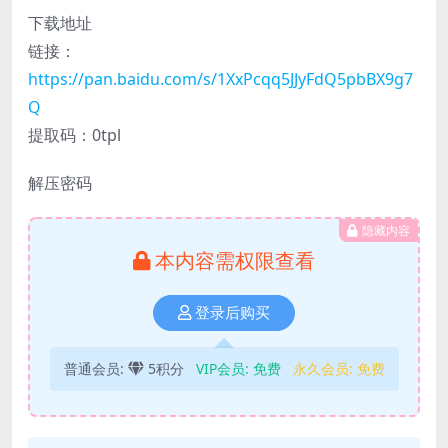
下载地址
链接：
https://pan.baidu.com/s/1XxPcqq5JJyFdQ5pbBX9g7
Q
提取码：0tpl
解压密码
隐藏内容
本内容需权限查看
登录后购买
普通会员:
5积分
VIP会员:
免费
永久会员:
免费