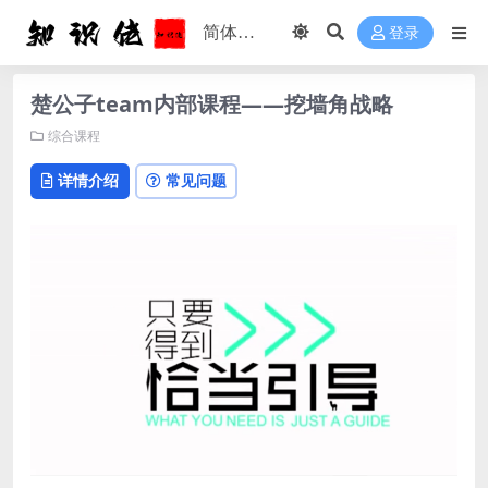
登录
楚公子team内部课程——挖墙角战略
综合课程
详情介绍
常见问题