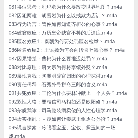
081换位思考：利玛窦为什么要改变世界地图？.m4a
082囚犯两难：胡雪岩为什么以戒欺为店训？.m4a
083行为语言：管仲如何知道齐桓公的心事？.m4a
084破窗效应：万历皇帝缺官不补的后遗症.m4a
085匿名效应1：秦朝为何要处罚匿名检举？.m4a
086匿名效应2：王语嫣为何会向段誉吐露心事？.m4a
087因果错觉：曹彬为什么要推迟处罚？.m4a
088对比原理：唐太宗为何将李绩外贬？.m4a
089展现真我：陶渊明辞官归田的心理探讨.m4a
090责任稀释：石秀外号拼命三郎的含义.m4a
091共犯效应：王伦为什么要林冲献上一个人头？.m4a
092双性人格：要相信司马相如还是欧阳修？.m4a
093尔虞我诈：司马懿装病卖傻的人性心理学.m4a
094虚实相乱：甘茂如何让秦武王驱逐公孙衍？.m4a
095谎言探索：冷眼看宝玉、宝钗、黛玉间的一场
戏.m4a