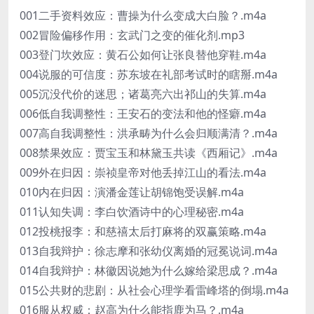
001二手资料效应：曹操为什么变成大白脸？.m4a
002冒险偏移作用：玄武门之变的催化剂.mp3
003登门坎效应：黄石公如何让张良替他穿鞋.m4a
004说服的可信度：苏东坡在礼部考试时的瞎掰.m4a
005沉没代价的迷思；诸葛亮六出祁山的失算.m4a
006低自我调整性：王安石的变法和他的怪癖.m4a
007高自我调整性：洪承畴为什么会归顺满清？.m4a
008禁果效应：贾宝玉和林黛玉共读《西厢记》.m4a
009外在归因：崇祯皇帝对他丢掉江山的看法.m4a
010内在归因：演潘金莲让胡锦饱受误解.m4a
011认知失调：李白饮酒诗中的心理秘密.m4a
012投桃报李：和慈禧太后打麻将的双赢策略.m4a
013自我辩护：徐志摩和张幼仪离婚的冠冕说词.m4a
014自我辩护：林徽因说她为什么嫁给梁思成？.m4a
015公共财的悲剧：从社会心理学看雷峰塔的倒塌.m4a
016服从权威：赵高为什么能指鹿为马？.m4a