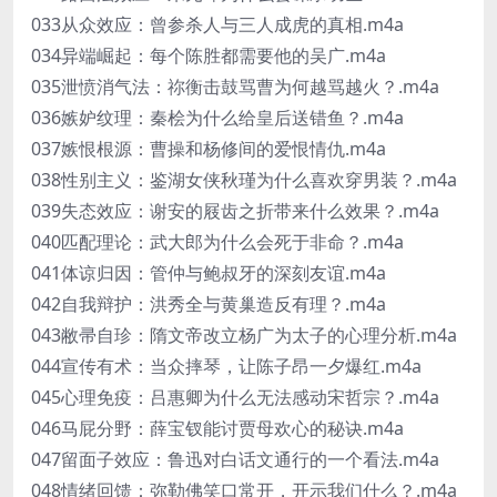
033从众效应：曾参杀人与三人成虎的真相.m4a
034异端崛起：每个陈胜都需要他的吴广.m4a
035泄愤消气法：祢衡击鼓骂曹为何越骂越火？.m4a
036嫉妒纹理：秦桧为什么给皇后送错鱼？.m4a
037嫉恨根源：曹操和杨修间的爱恨情仇.m4a
038性别主义：鉴湖女侠秋瑾为什么喜欢穿男装？.m4a
039失态效应：谢安的屐齿之折带来什么效果？.m4a
040匹配理论：武大郎为什么会死于非命？.m4a
041体谅归因：管仲与鲍叔牙的深刻友谊.m4a
042自我辩护：洪秀全与黄巢造反有理？.m4a
043敝帚自珍：隋文帝改立杨广为太子的心理分析.m4a
044宣传有术：当众摔琴，让陈子昂一夕爆红.m4a
045心理免疫：吕惠卿为什么无法感动宋哲宗？.m4a
046马屁分野：薛宝钗能讨贾母欢心的秘诀.m4a
047留面子效应：鲁迅对白话文通行的一个看法.m4a
048情绪回馈：弥勒佛笑口常开，开示我们什么？.m4a