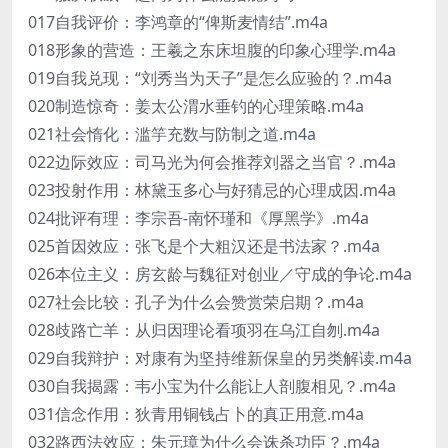
017自我评价：李鸿章的“俾斯麦情结”.m4a
018形象的营造：王羲之东床坦腹的印象心理学.m4a
019自我兑现：“刘秀当为天子”是怎么应验的？.m4a
020制造惊奇：姜太公渭水垂钓的心理策略.m4a
021社会惰化：滥竽充数与防制之道.m4a
022边际效应：司马光为何会推荐刘器之当官？.m4a
023投射作用：林黛玉多心与好猜忌的心理成因.m4a
024批评有理：李宗吾-南怀瑾和《厚黑学》.m4a
025首因效应：张飞是个大粗汉还是书法家？.m4a
026本位主义：房玄龄与魏征对创业／守成的争论.m4a
027社会比较：孔子为什么会赞赏荣启期？.m4a
028歧路亡羊：从归因理论看项羽在乌江自刎.m4a
029自我辩护：对康有为坚持维新保皇的另类解读.m4a
030自我揭露：韦小宝为什么能让人剖腹相见？.m4a
031信念作用：狄青用铜钱占卜的真正用意.m4a
032路西法效应：朱元璋为什么会诛杀功臣？.m4a