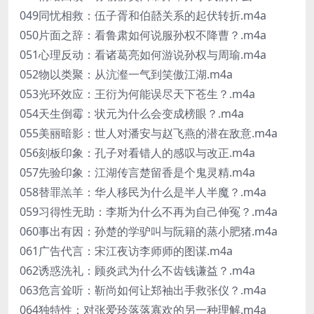
049同忧相救：伍子胥和伯嚭关系的起伏转折.m4a
050片面之辞：看鲁肃如何说服孙权不降曹？.m4a
051心理反动：看诸葛亮如何游说孙权与周瑜.m4a
052物以类聚：从沆瀣一气到笑傲江湖.m4a
053光环效应：王衍为何能误尽天下苍生？.m4a
054天生倒霉：状元为什么会变成榜眼？.m4a
055美丽暗影：世人对潘安与赵飞燕的潜在敌意.m4a
056刻板印象：孔子对看错人的感叹与改正.m4a
057先验印象：江湖传言楚留香是个鬼灵精.m4a
058替罪羔羊：华人移民为什么是半人半魔？.m4a
059习得性无助：李斯为什么不再为自己伸冤？.m4a
060事出有因：孙楚的学驴叫与阮籍的蒸小肥猪.m4a
061广告代言：宋江夜访李师师的图谋.m4a
062诱惑洗礼：顾炎武为什么不齿钱谦益？.m4a
063危言耸听：靳尚如何让郑袖出手救张仪？.m4a
064独特性：对张爱玲落落寡欢的另一种理解.m4a