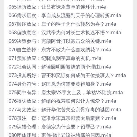
065挫折效应：让吕布诛杀董卓的连环计.m4a
066需求层次：李自成从流寇到天子的心理转折.m4a
067顺序效应：庄子的猴子为什么转怒为喜？.m4a
068偏执意念：汉武帝为何对长生术执迷不悟？.m4a
069决策参与：完颜阿骨打以寡击众的关键.m4a
070自主选择：东方不败为什么喜欢绣花？.m4a
071预知效应：纪晓岚测字算命的玄机.m4a
072社会认同：解读圆明园被烧的两个理由.m4a
073投其所好：曹丕和奕詝如何成为王位接班人？.m4a
074身分符号：赵匡胤为何需要黄袍加身？.m4a
075同中有异：唐太宗VS宇文士及，羊祜VS陆抗.m4a
076得失效应：解缙的祝寿联何以让人惊爱？.m4a
077马太效应：解开华佗替关公刮骨疗毒的谜团.m4a
078孤注一掷：寇准拿宋真宗跟萧太后豪赌？.m4a
079认错心理：唐德宗为什么要下诏罪己？.m4a
080团体迷思：惠施指出异议被堵塞的原因.m4a