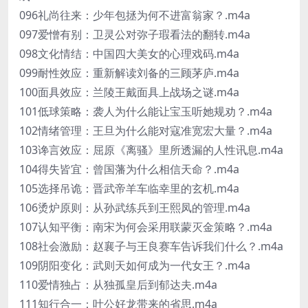
096礼尚往来：少年包拯为何不进富翁家？.m4a
097爱憎有别：卫灵公对弥子瑕看法的翻转.m4a
098文化情结：中国四大美女的心理戏码.m4a
099耐性效应：重新解读刘备的三顾茅庐.m4a
100面具效应：兰陵王戴面具上战场之谜.m4a
101低球策略：袭人为什么能让宝玉听她规劝？.m4a
102情绪管理：王旦为什么能对寇准宽宏大量？.m4a
103谗言效应：屈原《离骚》里所透漏的人性讯息.m4a
104得失皆宜：曾国藩为什么相信天命？.m4a
105选择吊诡：晋武帝羊车临幸里的玄机.m4a
106烫炉原则：从孙武练兵到王熙凤的管理.m4a
107认知平衡：南宋为何会采用联蒙灭金策略？.m4a
108社会激励：赵襄子与王良赛车告诉我们什么？.m4a
109阴阳变化：武则天如何成为一代女王？.m4a
110爱情独占：从独孤皇后到郁达夫.m4a
111知行合一：叶公好龙带来的省思.m4a