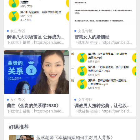
女生专区
女生专区
解读八大职场雷区 让你成为不
智慧女人的婚姻经
可替代的职场精英
下载地址 链接：https://pan.baidu.
下载地址 链接：https://pan.baidu.
com/s/1eMRY_P4...
com/s/1F48AKau...
女生专区
女生专区
曲曲《金贵的关系课2980》
调教男人扭转劣势，让他以你
的方式来爱你
下载地址 链接：https://pan.baidu.
下载链接 链接：https://pan.baidu.
com/s/1GyieTTy...
com/s/1GuropCP...
好课推荐
蓝冰老师《幸福婚姻如何面对男人背叛》