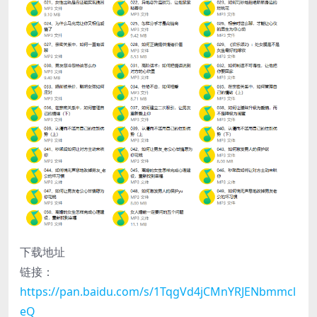
下载地址
链接：
https://pan.baidu.com/s/1TqgVd4jCMnYRJENbmmcl
eQ