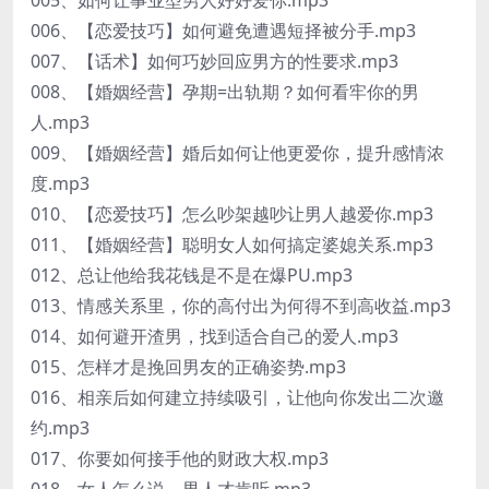
005、如何让事业型男人好好爱你.mp3
006、【恋爱技巧】如何避免遭遇短择被分手.mp3
007、【话术】如何巧妙回应男方的性要求.mp3
008、【婚姻经营】孕期=出轨期？如何看牢你的男
人.mp3
009、【婚姻经营】婚后如何让他更爱你，提升感情浓
度.mp3
010、【恋爱技巧】怎么吵架越吵让男人越爱你.mp3
011、【婚姻经营】聪明女人如何搞定婆媳关系.mp3
012、总让他给我花钱是不是在爆PU.mp3
013、情感关系里，你的高付出为何得不到高收益.mp3
014、如何避开渣男，找到适合自己的爱人.mp3
015、怎样才是挽回男友的正确姿势.mp3
016、相亲后如何建立持续吸引，让他向你发出二次邀
约.mp3
017、你要如何接手他的财政大权.mp3