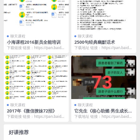
聊天课程
聊天课程
小海课程2016新员全能培训
2500句经典幽默话术
下载链接 链接：https://pan.baidu.
下载地址 链接：https://pan.baidu.
com/s/1X4JNTaH...
com/s/1BRMoiQS...
聊天课程
聊天课程
2017年《微信撩妹72招》
它先生《核心助燃·男生成长系
列》案例49节
下载链接 链接：https://pan.baidu.
下载地址 链接：https://pan.baidu.
com/s/1Do6qiGU...
com/s/1Uni26vh...
好课推荐