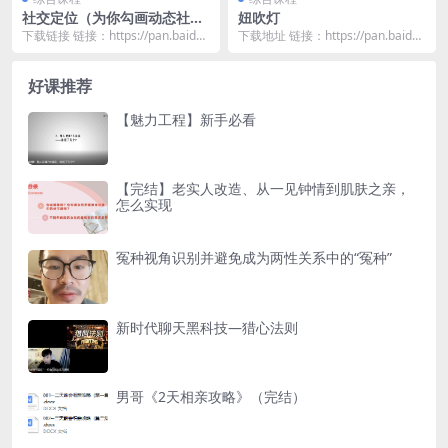
社交定位（为你勾画动态社交
妞吹灯
的蓝图）
下载链接 链接：https://pan.baidu.
下载地址 链接：https://pan.baidu.
com/s/13dIvBky...
com/s/1bBHAgl1...
好课推荐
【魅力工程】新手必看
【完结】老实人改造、从一见钟情到肌肤之亲，
怎么实现
冤种视角识别并避免成为两性关系中的“冤种”
新时代聊天黑科技—猎心法则
男哥《2天相亲攻略》（完结）