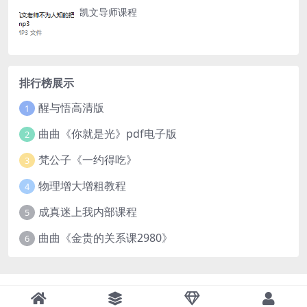
凯文导师课程
排行榜展示
醒与悟高清版
1
曲曲《你就是光》pdf电子版
2
梵公子《一约得吃》
3
物理增大增粗教程
4
成真迷上我内部课程
5
曲曲《金贵的关系课2980》
6