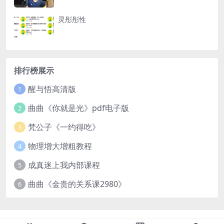
灵彤彤性
排行榜展示
醒与悟高清版
1
曲曲《你就是光》pdf电子版
2
梵公子《一约得吃》
3
物理增大增粗教程
4
成真迷上我内部课程
5
曲曲《金贵的关系课2980》
6