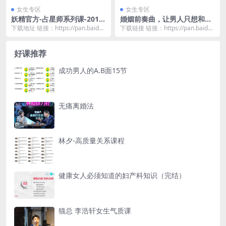
女生专区
女生专区
妖精官方-占星师系列课-2018
婚姻前奏曲，让男人只想和你
年最后71天你会怎么样？
共度一生！
下载地址 链接：https://pan.baidu.
下载链接 链接：https://pan.baidu.
com/s/1OztCoGv...
com/s/1CzFVF3E...
好课推荐
成功男人的A.B面15节
无痛离婚法
林夕-高质量关系课程
健康女人必须知道的妇产科知识（完结）
猫总 李浩轩女生气质课