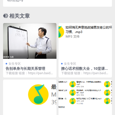
相关文章
女生专区
女生专区
告别单身与长期关系管理
撩心话术招数大全，10堂课让
男人越来越黏你
下载链接 链接：https://pan.baidu.
下载链接 链接：https://pan.baidu.
com/s/1IPPAK0-...
com/s/1va1R6NW...