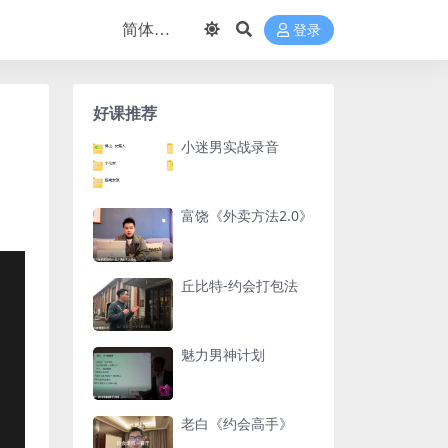
登录
好课推荐
小迷男实战录音
富饶《外卖方法2.0》
丘比特-约会打包法
魅力男神计划
老白《约会高手》