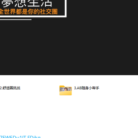
O7EWEDu1JT-FDjkg