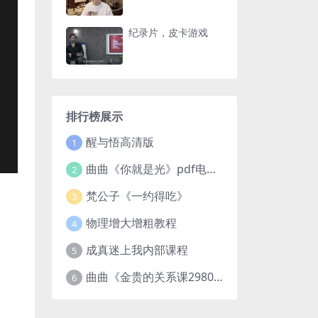
纪录片，皮卡游戏
排行榜展示
醒与悟高清版
1
曲曲《你就是光》pdf电子版
2
梵公子《一约得吃》
3
物理增大增粗教程
4
成真迷上我内部课程
5
曲曲《金贵的关系课2980》
6