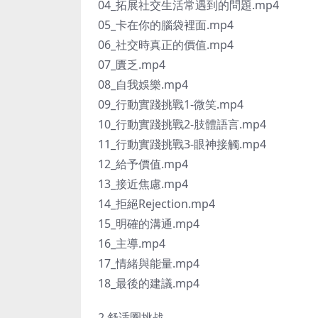
04_拓展社交生活常遇到的問題.mp4
05_卡在你的腦袋裡面.mp4
06_社交時真正的價值.mp4
07_匱乏.mp4
08_自我娛樂.mp4
09_行動實踐挑戰1-微笑.mp4
10_行動實踐挑戰2-肢體語言.mp4
11_行動實踐挑戰3-眼神接觸.mp4
12_給予價值.mp4
13_接近焦慮.mp4
14_拒絕Rejection.mp4
15_明確的溝通.mp4
16_主導.mp4
17_情緒與能量.mp4
18_最後的建議.mp4
2.舒适圈挑战