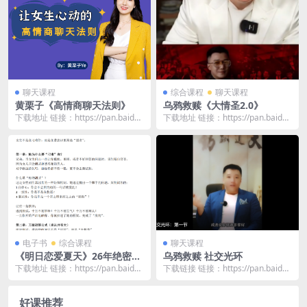
聊天课程
综合课程
聊天课程
黄栗子《高情商聊天法则》
乌鸦救赎《大情圣2.0》
下载地址 链接：https://pan.baidu.
下载地址 链接：https://pan.baidu.
com/s/1bR58Dkq...
com/s/1IV9WeED...
电子书
综合课程
聊天课程
《明日恋爱夏天》26年绝密文
乌鸦救赎 社交光环
档内部资料
下载地址 链接：https://pan.baidu.
下载链接 链接：https://pan.baidu.
com/s/13F0XEUj...
com/s/1r04FRsn...
好课推荐