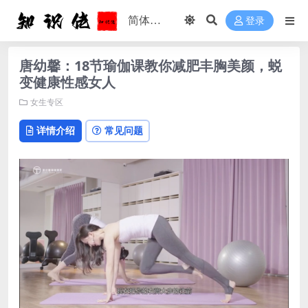
登录
唐幼馨：18节瑜伽课教你减肥丰胸美颜，蜕
变健康性感女人
女生专区
详情介绍
常见问题