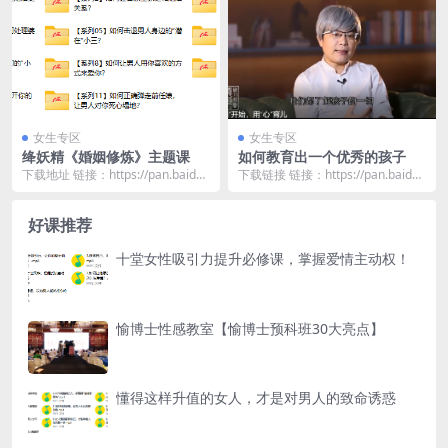
女生专区
女生专区
绛妖精《婚姻修炼》主题课
如何教育出一个优秀的孩子
下载地址 链接：https://pan.baidu.
下载链接 链接：https://pan.baidu.
com/s/1ihqWgLg...
com/s/11WCOk5k...
好课推荐
十堂女性吸引力提升必修课，掌握爱情主动权！
愉博士性感教室【愉博士预科班30大亮点】
懂得这样升值的女人，才是对男人的致命诱惑