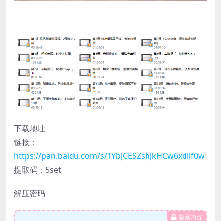
下载地址
链接：
https://pan.baidu.com/s/1YbJCESZshJkHCw6xdilf0w
提取码：5set
解压密码
隐藏内容