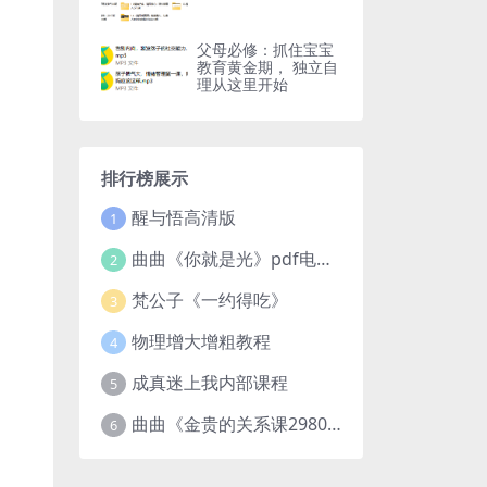
父母必修：抓住宝宝
教育黄金期， 独立自
理从这里开始
排行榜展示
醒与悟高清版
1
曲曲《你就是光》pdf电子版
2
梵公子《一约得吃》
3
物理增大增粗教程
4
成真迷上我内部课程
5
曲曲《金贵的关系课2980》
6