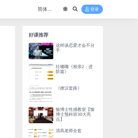
登录
好课推荐
这样谈恋爱才会不分
手
社嘟嘟《相亲2：进
阶篇》
《撩汉套路》
愉博士性感教室【愉
博士预科班30大亮
点】
清风老师全套