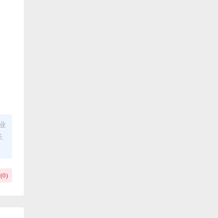
业
长
(
0
)