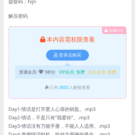
提取码：fvjn
解压密码
隐藏内容
本内容需权限查看
登录后购买
普通会员:
5积分
VIP会员:
免费
永久会员:
免费
已有
2655
人解锁查看
Day1-情话是打开爱人心扉的钥匙。.mp3
Day2-情话，不是只有“我爱你”。.mp3
Day3-情话没有万能手册，不能人人适用。.mp3
Day4-掌握情话时机，给对方最嗨的暴击。.mp3