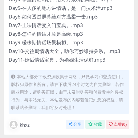
Day5-在人多的地方讲情话，是一门技术活.mp3
Day6-如何透过屏幕给对方温柔一击.mp3
Day7-土味情话变入门宝典。.mp3
Day8-怎样的情话才算是高级.mp3
Day9-暧昧期情话场景模拟。.mp3
Day10-交往期情话大全，助你巧妙维持关系。.mp3
Day11-婚后情话宝典，为婚姻生活保鲜.mp3
本站大部分下载资源收集于网络，只做学习和交流使用，
版权归原作者所有，请在下载后24小时之内自觉删除，若作
商业用途，请购买正版，由于未及时购买和付费发生的侵权
行为，与本站无关。本站发布的内容若侵犯到您的权益，请
联系站长删除，我们将及时处理！
khxz
分享
收藏
点赞(
0
)