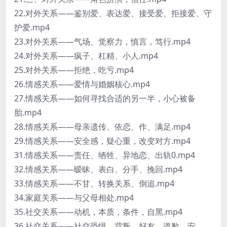
22.对外关系——鉴别爱、表达爱、接受爱、拒接爱、守
护爱.mp4
23.对外关系——气场、觉察力，慎言，笃行.mp4
24.对外关系——疯子、杠精、小人.mp4
25.对外关系——拒绝，吃亏.mp4
26.情感关系——爱情与婚姻核心.mp4
27.情感关系——如何寻找合适的另一半，小心被备
胎.mp4
28.情感关系——母亲遗传、依恋、作、满足.mp4
29.情感关系——安全感，疑心重，改变对方.mp4
31.情感关系——责任、牺牲、异地恋、出轨0.mp4
32.情感关系——暧昧、表白、分手、挽回.mp4
33.情感关系——不甘、转换关系、倒追.mp4
34.家庭关系——与父母相处.mp4
35.社交关系——动机，本质，条件，自黑.mp4
36.社交关系——社交恐惧、背叛、好友、道歉、安