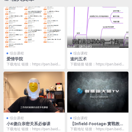
综合课程
综合课程
爱情学院
速约五术
下载地址 链接：https://pan.baidu.
下载链接 链接：https://pan.baidu.
com/s/14JUYzzU...
com/s/1plv1KTr...
综合课程
综合课程
小K傻白亲密关系必修课
【Infield-Footage-實戰教
學】-搭訕大師TV
下载地址 链接：https://pan.baidu.
下载地址 链接：https://pan.baidu.