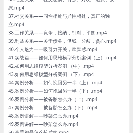
慰.mp4
37.社交关系——同性相处与异性相处，真正的独
立.mp4
38.工作关系——竞争，接纳，针对，平衡.mp4
39.利益关系——关于债务，借钱，分歧，贪心.mp4
40.个人魅力——吸引力开关，幽默感.mp4
41.实战篇——如何用思维模型分析案例（上）.mp4
42.如何用思维模型分析案例 （中）.mp4
43.如何用思维模型分析案例 （下）.mp4
44.案例分析——如何挽回另一半（上）.mp4
45.案例分析——如何挽回另一半（下）.mp4
46.案例分析——被备胎怎么办（上）.mp4
47.案例分析——被备胎怎么办（下）.mp4
48.案例讲解——吵架怎么办.mp4
49.案例讲解——吵架怎么办.mp4
50.高手都是怎么炼成的.mp4