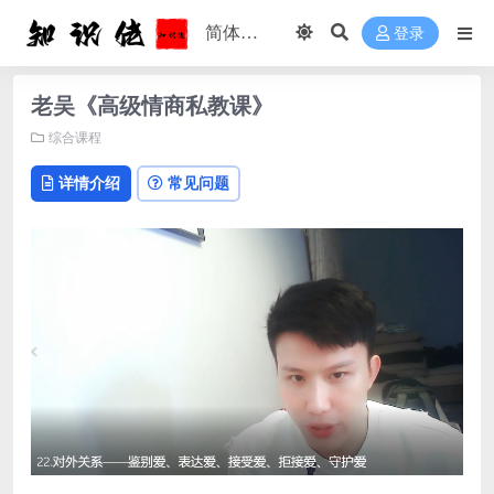
登录
老吴《高级情商私教课》
综合课程
详情介绍
常见问题