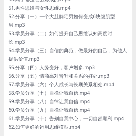
51,男性思维与女性思维.mp4
52.分享（一）一个大肚腩宅男如何变成6块腹肌型
男.mp3
53.学员分享（二）如何提升自己思维认知高度时
长.mp3
54.学员分享（三）自信的典范，做最好的自己，为他人
提供价值.mp3
55.分享（四）人缘变好，客户增多.mp3
56.分享（五）情商高对晋升和关系的好处.mp3
57.学员分享（六）个人成长与长期关系相处.mp4
58.学员分享（七）自律让我自信.mp4
59.学员分享（八）自律让我自信.mp4
60.学员分享（九）自律让我自信.mp4
61.学员分享（十）告别自我中心，一切自然顺利.mp4
62.如何更好的运用思维模型.mp4