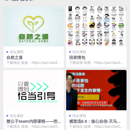
综合课程
综合课程
自然之道
倪表情包
下载地址 链接：https://pan.baidu.
下载链接 链接：https://pan.baidu.
com/s/1g_2kKP0...
com/s/19Zzr_OH...
综合课程
综合课程
楚公子team内部课程——挖
感觉流6.0：核心自信-天马情
墙角战略
感恋爱课堂
下载地址 链接：https://pan.baidu.
下载地址 链接：https://pan.baidu.