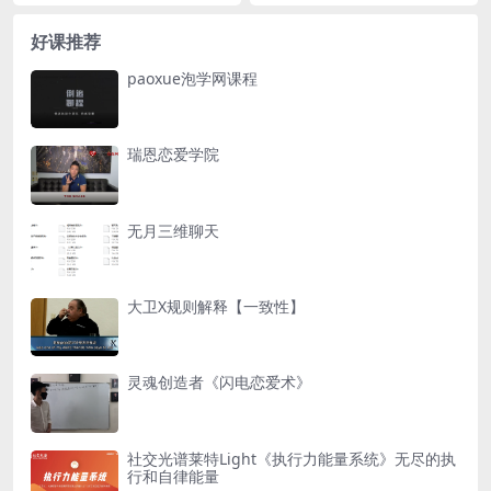
com/s/1XxPcqq5...
com/s/1LAF0pNG...
好课推荐
paoxue泡学网课程
瑞恩恋爱学院
无月三维聊天
大卫X规则解释【一致性】
灵魂创造者《闪电恋爱术》
社交光谱莱特Light《执行力能量系统》无尽的执
行和自律能量